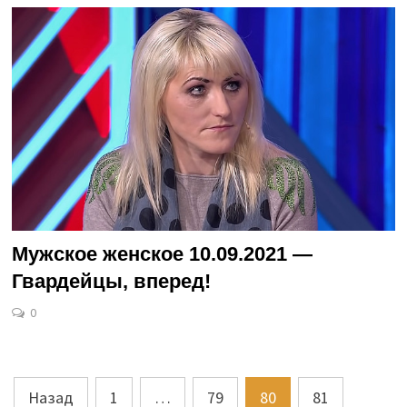
Мужское женское 10.09.2021 —
Гвардейцы, вперед!
0
Пагинация
Назад
1
…
79
80
81