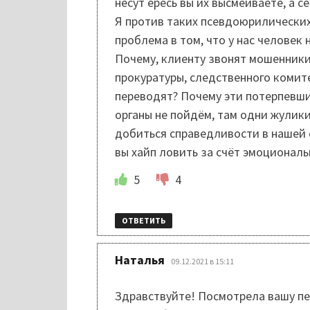
несут ересь вы их высмеиваете, а 
Я против таких псевдоюрилических 
проблема в том, что у нас человек н
Почему, клиенту звонят мошенники
прокуратуры, следственного комите
переводят? Почему эти потерпевшие
органы не пойдём, там одни жулики
добиться справедливости в нашей с
вы хайп ловить за счёт эмоциональ
5
4
ОТВЕТИТЬ
:
Наталья
09.12.2021 в 15:11
Здравствуйте! Посмотрела вашу пе