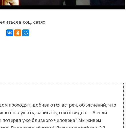
литься в соц. сетях
дом проходят, добиваются встреч, объяснений, что
ужно послушать, записать, снять видео… А если
ли потерял уже близкого человека? Мы живем
тве! Все знают об этом! Даже имея работу, 2,3