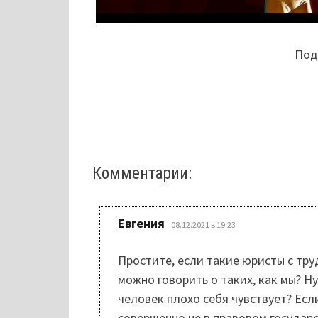
Поде
Комментарии:
:
Евгения
08.12.2021 в 19:23
Простите, если такие юристы с тру
можно говорить о таких, как мы? Н
человек плохо себя чувствует? Ес
совершенно не в правовом государс