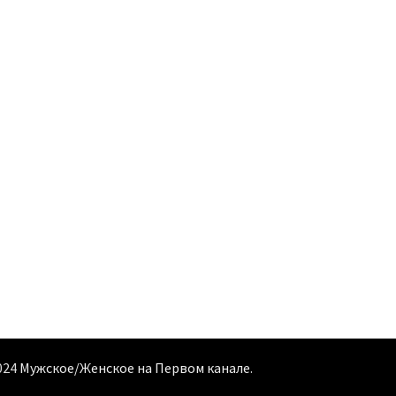
024
Мужское/Женское на Первом канале
.