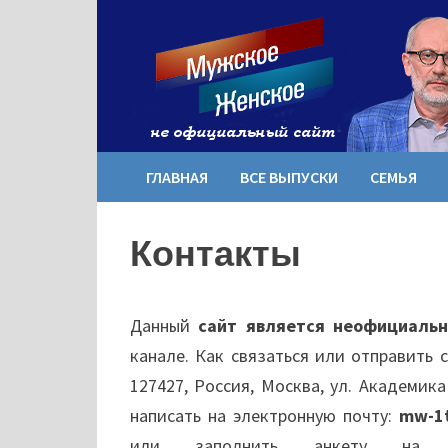
Перейти
к
содержимому
ГЛАВНАЯ
ВСЕ ВЫПУСКИ
СЕМЬЯ
Контакты
Данный
сайт является неофициаль
канале. Как связаться или отправить
127427, Россия, Москва, ул. Академик
написать на электронную почту:
mw-1t
или заполнить анкету на 