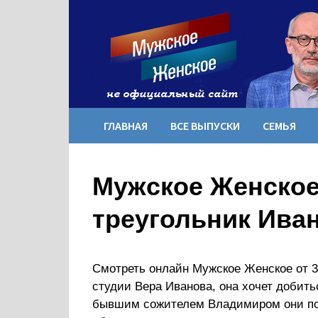
Перейти
к
содержимому
ГЛАВНАЯ
ВСЕ ВЫПУСКИ
СЕМЬЯ
Мужское Женское
треугольник Ива
Смотреть онлайн Мужское Женское от 31
студии Вера Иванова, она хочет добить
бывшим сожителем Владимиром они поз