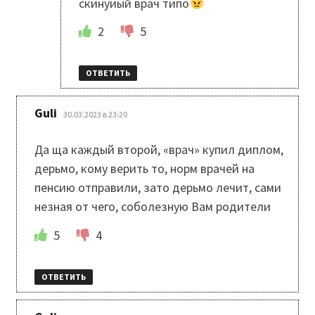
скинуиый врач типо
2
5
ОТВЕТИТЬ
:
Guli
30.03.2023 в 23:20
Да ща каждый второй, «врач» купил диплом,
дерьмо, кому верить то, норм врачей на
пенсию отправили, зато дерьмо лечит, сами
незная от чего, соболезную Вам родители
5
4
ОТВЕТИТЬ
: