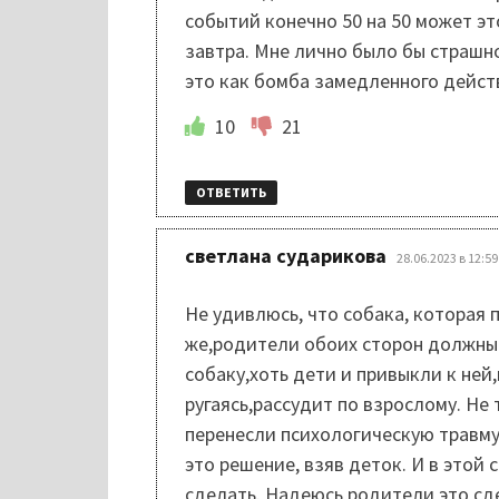
событий конечно 50 на 50 может эт
завтра. Мне лично было бы страшн
это как бомба замедленного дейст
10
21
ОТВЕТИТЬ
:
светлана сударикова
28.06.2023 в 12:59
Не удивлюсь, что собака, которая 
же,родители обоих сторон должны
собаку,хоть дети и привыкли к ней,
ругаясь,рассудит по взрослому. Не
перенесли психологическую травму
это решение, взяв деток. И в этой
сделать. Надеюсь родители это сд