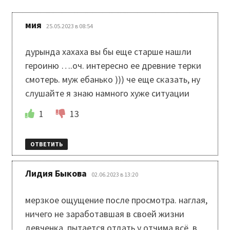
:
мия
25.05.2023 в 08:54
дурында хахаха вы бы еще старше нашли
героиню ….оч. интересно ее древние терки
смотерь. муж ебанько ))) че еще сказать, ну
слушайте я знаю намного хуже ситуации
1
13
ОТВЕТИТЬ
:
Лидия Быкова
02.06.2023 в 13:20
мерзкое ощущение после просмотра. наглая,
ничего не заработавшая в своей жизни
девченка, пытается отдать у отчима всё, в