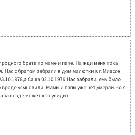
у родного брата по маме и папе. На жди меня пока
. Нас с братом забрали в дом малютки в г.Миассе
3.10.1978,а Саша 02.10.1979.Нас забрали, ему было
го вроде усыновили. Мамы и папы уже нет,умерли.Но я
сала везде,может кто увидит.