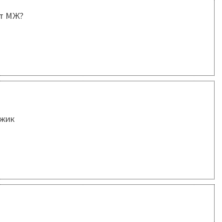
ет МЖ?
ужик