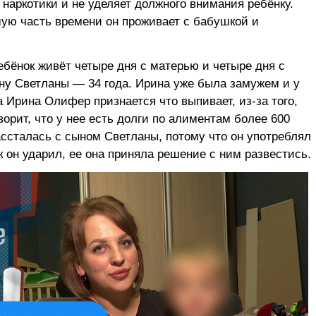
 наркотики и не уделяет должного внимания ребёнку.
шую часть времени он проживает с бабушкой и
ебёнок живёт четыре дня с матерью и четыре дня с
ыну Светланы — 34 года. Ирина уже была замужем и у
а Ирина Олифер признается что выпивает, из-за того,
ворит, что у нее есть долги по алиментам более 600
ассталась с сыном Светланы, потому что он употреблял
к он ударил, ее она приняла решение с ним развестись.