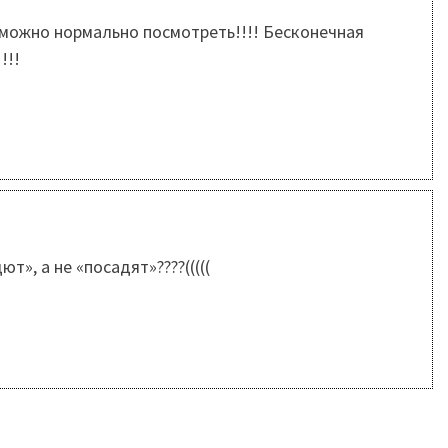
зможно нормально посмотреть!!!! Бесконечная
!!!
», а не «посадят»????(((((