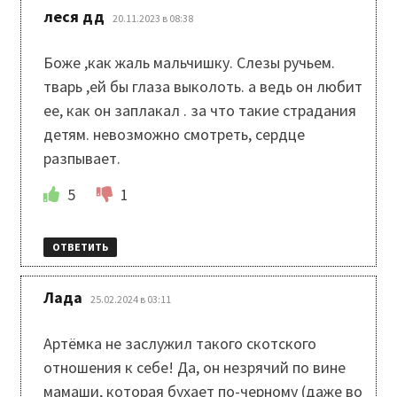
:
леся дд
20.11.2023 в 08:38
Боже ,как жаль мальчишку. Слезы ручьем.
тварь ,ей бы глаза выколоть. а ведь он любит
ее, как он заплакал . за что такие страдания
детям. невозможно смотреть, сердце
разпывает.
5
1
ОТВЕТИТЬ
:
Лада
25.02.2024 в 03:11
Артёмка не заслужил такого скотского
отношения к себе! Да, он незрячий по вине
мамаши, которая бухает по-черному (даже во