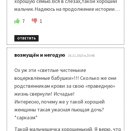
хорошую семью.Вся в слезах,такой хороший
мальчик.Надеюсь на продолжение истории…
7
1
ОТВЕТИТЬ
:
возмущён и негодую
16.11.2023 в 20:48
Ох уж эти «светлые чистенькие
воцерквлённые бабушки»!!! Сколько же они
родственникам крови за свою «праведную»
жизнь свернули! Исчадье!
Интересно, почему же у такой хорошей
женщины такая ужасная пьющая дочь?
*сарказм*
Такой мальчишечка хорошенький. Я верю, что