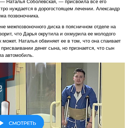
 — Наталья Соболевская, — присвоила все его
стро нуждается в дорогостоящем лечении. Александр
вма позвоночника.
ене межпозвоночного диска в поясничном отделе на
орит, что Дарья окрутила и охмурила ее молодого
к может. Наталья обвиняет ее в том, что она спаивает
 присваивании денег сына, но признается, что сын
ла автомобиль.