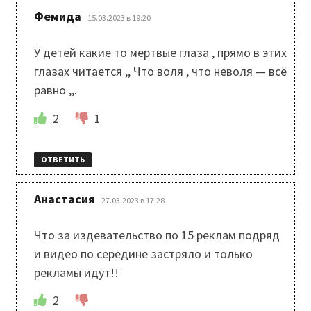
:
Фемида
15.03.2023 в 19:20
У детей какие то мертвые глаза , прямо в этих
глазах читается ,, Что воля , что неволя — всё
равно ,,.
2
1
ОТВЕТИТЬ
:
Анастасия
27.03.2023 в 17:28
Что за издевательство по 15 реклам подряд
и видео по середине застряло и только
рекламы идут!!
2