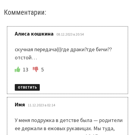
Комментарии:
:
Алиса кошкина
08.12.2023 в 20:54
скучная передача(((где драки?где бичи??
отстой…
13
5
ОТВЕТИТЬ
:
Имя
11.12.2023 в 02:14
У меня подружка в детстве была — родители
ее держали в ежовых рукавицах. Мы туда,