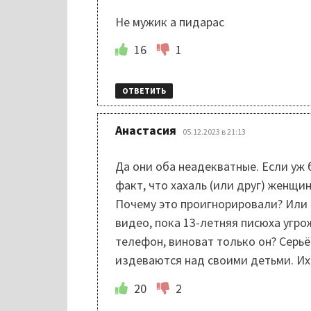
Не мужик а пидарас
16
1
ОТВЕТИТЬ
:
Анастасия
05.12.2023 в 21:13
Да они оба неадекватные. Если уж 
факт, что хахаль (или друг) женщин
Почему это проигнорировали? Или т
видео, пока 13-летняя писюха угро
телефон, виноват только он? Серь
издеваются над своими детьми. Их
20
2