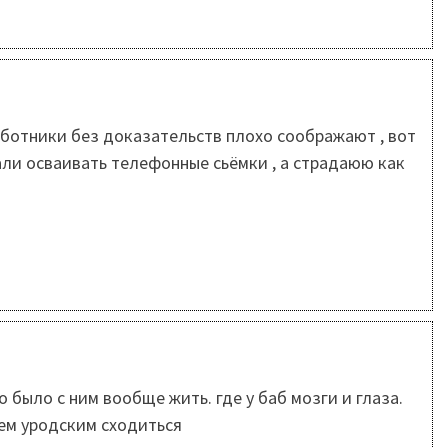
аботники без доказательств плохо соображают , вот
ли осваивать телефонные сьёмки , а страдаюю как
 было с ним вообще жить. где у баб мозги и глаза.
ьем урoдским сходиться