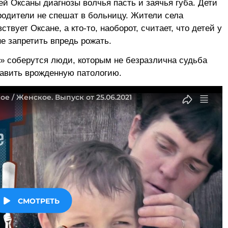
ей Оксаны диагнозы волчья пасть и заячья губа. Дети
родители не спешат в больницу. Жители села
ствует Оксане, а кто-то, наоборот, считает, что детей у
не запретить впредь рожать.
» соберутся люди, которым не безразлична судьба
равить врожденную патологию.