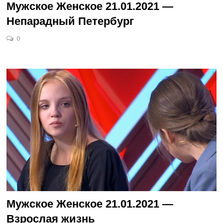
Мужское Женское 21.01.2021 —
Непарадный Петербург
0
Мужское Женское 21.01.2021 —
Взрослая жизнь