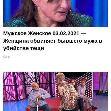
Мужское Женское 03.02.2021 —
Женщина обвиняет бывшего мужа в
убийстве тещи
0