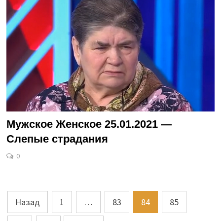
Мужское Женское 25.01.2021 —
Слепые страдания
0
Пагинация
Назад
1
…
83
84
85
записей